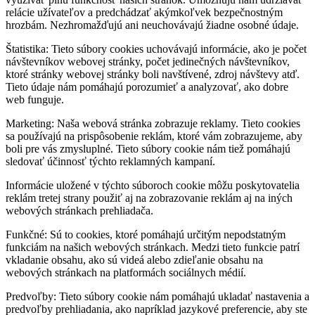
relácie užívateľov a predchádzať akýmkoľvek bezpečnostným
hrozbám. Nezhromažďujú ani neuchovávajú žiadne osobné údaje.
Štatistika: Tieto súbory cookies uchovávajú informácie, ako je počet
návštevníkov webovej stránky, počet jedinečných návštevníkov,
ktoré stránky webovej stránky boli navštívené, zdroj návštevy atď.
Tieto údaje nám pomáhajú porozumieť a analyzovať, ako dobre
web funguje.
Marketing: Naša webová stránka zobrazuje reklamy. Tieto cookies
sa používajú na prispôsobenie reklám, ktoré vám zobrazujeme, aby
boli pre vás zmysluplné. Tieto súbory cookie nám tiež pomáhajú
sledovať účinnosť týchto reklamných kampaní.
Informácie uložené v týchto súboroch cookie môžu poskytovatelia
reklám tretej strany použiť aj na zobrazovanie reklám aj na iných
webových stránkach prehliadača.
Funkčné: Sú to cookies, ktoré pomáhajú určitým nepodstatným
funkciám na našich webových stránkach. Medzi tieto funkcie patrí
vkladanie obsahu, ako sú videá alebo zdieľanie obsahu na
webových stránkach na platformách sociálnych médií.
Predvoľby: Tieto súbory cookie nám pomáhajú ukladať nastavenia a
predvoľby prehliadania, ako napríklad jazykové preferencie, aby ste