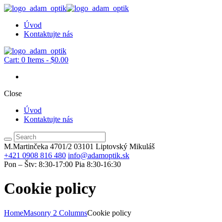
Úvod
Kontaktujte nás
Cart:
0 Items
-
$0.00
Close
Úvod
Kontaktujte nás
M.Martinčeka 4701/2
03101 Liptovský Mikuláš
+421 0908 816 480
info@adamoptik.sk
Pon – Štv: 8:30-17:00 Pia 8:30-16:30
Cookie policy
Home
Masonry 2 Columns
Cookie policy