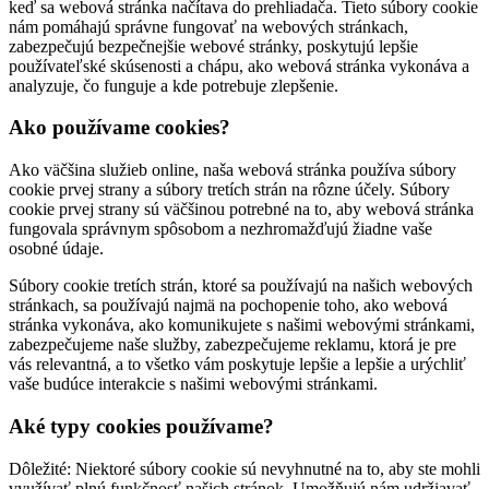
keď sa webová stránka načítava do prehliadača. Tieto súbory cookie
nám pomáhajú správne fungovať na webových stránkach,
zabezpečujú bezpečnejšie webové stránky, poskytujú lepšie
používateľské skúsenosti a chápu, ako webová stránka vykonáva a
analyzuje, čo funguje a kde potrebuje zlepšenie.
Ako používame cookies?
Ako väčšina služieb online, naša webová stránka používa súbory
cookie prvej strany a súbory tretích strán na rôzne účely. Súbory
cookie prvej strany sú väčšinou potrebné na to, aby webová stránka
fungovala správnym spôsobom a nezhromažďujú žiadne vaše
osobné údaje.
Súbory cookie tretích strán, ktoré sa používajú na našich webových
stránkach, sa používajú najmä na pochopenie toho, ako webová
stránka vykonáva, ako komunikujete s našimi webovými stránkami,
zabezpečujeme naše služby, zabezpečujeme reklamu, ktorá je pre
vás relevantná, a to všetko vám poskytuje lepšie a lepšie a urýchliť
vaše budúce interakcie s našimi webovými stránkami.
Aké typy cookies používame?
Dôležité: Niektoré súbory cookie sú nevyhnutné na to, aby ste mohli
využívať plnú funkčnosť našich stránok. Umožňujú nám udržiavať